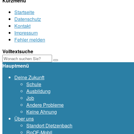
Kurzmenü
Startseite
Datenschutz
Kontakt
Impressum
Fehler melden
Volltextsuche
Hauptmenü
Deine Zukunft
Schule
Ausbildung
Job
Andere Probleme
Keine Ahnung
Über uns
Standort Dietzenbach
RoOF-Mobil